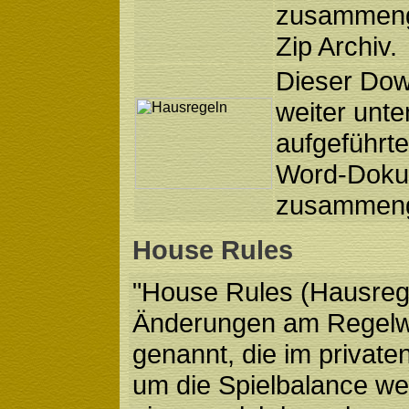
zusammeng
Zip Archiv.
Dieser Down
weiter unte
aufgeführt
Word-Doku
zusammeng
House Rules
"House Rules (Hausrege
Änderungen am Regelwe
genannt, die im private
um die Spielbalance wei