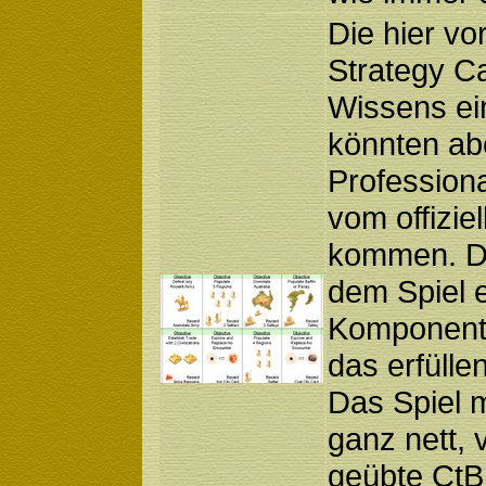
Die hier vo
Strategy C
Wissens ei
könnten ab
Professiona
vom offiziel
kommen. Di
dem Spiel e
Komponente
das erfülle
Das Spiel m
ganz nett, 
geübte CtB