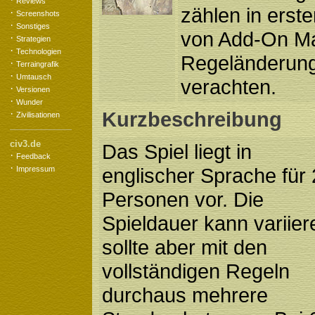
Reviews
zählen in erst
·
Screenshots
·
Sonstiges
von Add-On Mat
·
Strategien
·
Technologien
Regeländerung
·
Terraingrafik
·
Umtausch
verachten.
·
Versionen
·
Wunder
·
Kurzbeschreibung
Zivilisationen
civ3.de
Das Spiel liegt in
·
Feedback
·
englischer Sprache für 
Impressum
Personen vor. Die
Spieldauer kann variier
sollte aber mit den
vollständigen Regeln
durchaus mehrere