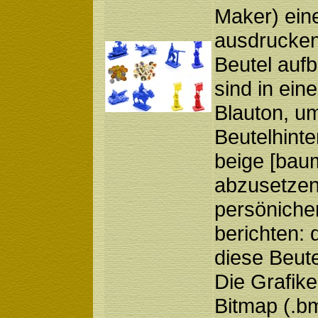
Maker) ein
ausdrucken
Beutel aufb
sind in ei
Blauton, u
Beutelhinte
beige [bau
abzusetzen
persöniche
berichten: 
diese Beute
Die Grafike
Bitmap (.bm