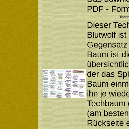
PDF - Form
Tech
Dieser Te
Blutwolf is
Gegensatz 
Baum ist di
übersichtlic
der das Spi
Baum einmal
ihn je wied
Techbaum g
(am besten
Rückseite e