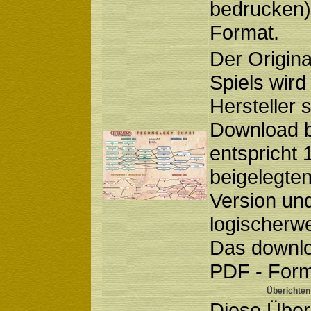
bedrucken)
Format.
Der Origin
Spiels wird
Hersteller 
Download be
entspricht 
beigelegte
Version und
logischerwe
Das downloa
PDF - Form
Überichten
Diese Übers