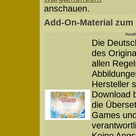
anschauen.
Add-On-Material zum
Handb
Die Deutsc
des Origin
allen Regel
Abbildunge
Hersteller 
Download be
die Überset
Games und 
verantwortl
Keine Angst