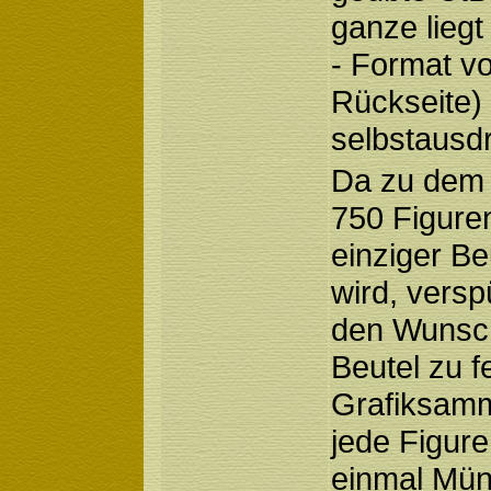
ganze lieg
- Format vo
Rückseite)
selbstausd
Da zu dem 
750 Figuren
einziger Beu
wird, versp
den Wunsch
Beutel zu fe
Grafiksamm
jede Figure
einmal Mün