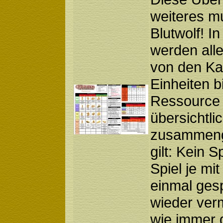
weiteres m
Blutwolf! I
werden alle
von den Ka
Einheiten b
Ressource 
übersichtl
zusammenge
gilt: Kein S
Spiel je mi
einmal gespi
wieder verm
wie immer 