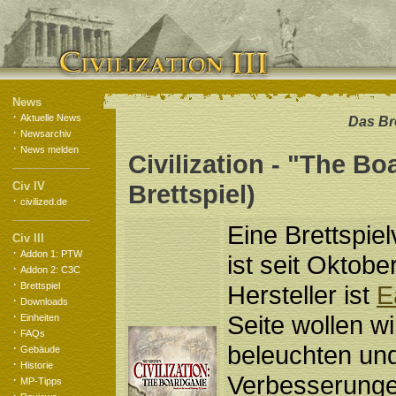
News
·
Aktuelle News
Das Bre
·
Newsarchiv
·
News melden
Civilization - "The B
Civ IV
Brettspiel)
·
civilized.de
Eine Brettspiel
Civ III
·
Addon 1: PTW
ist seit Oktob
·
Addon 2: C3C
·
Brettspiel
Hersteller ist
E
·
Downloads
·
Seite wollen wi
Einheiten
·
FAQs
·
beleuchten und
Gebäude
·
Historie
Verbesserunge
·
MP-Tipps
·