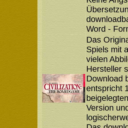
Übersetzun
downloadbar
Word - For
Das Origin
Spiels mit 
vielen Abbi
Hersteller 
Download be
entspricht 
beigelegte
Version und
logischerwe
Das downloa